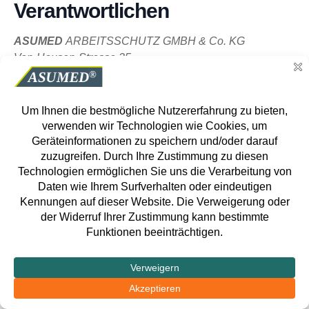
Verantwortlichen
ASUMED
ARBEITSSCHUTZ GMBH & Co. KG
Von-Hausen-Strasse 35
64653 Lorsch
Tel.: +49 (0) 6251 17529 0
Fax: +49 (0) 6251 17529 29
E-Mail:
info@asumed.de
Deutschlandweit an Ihrer Seite
Bundesweit vertreten
Augsburg
Berlin
Braunschweig
Bremen
Dortmund