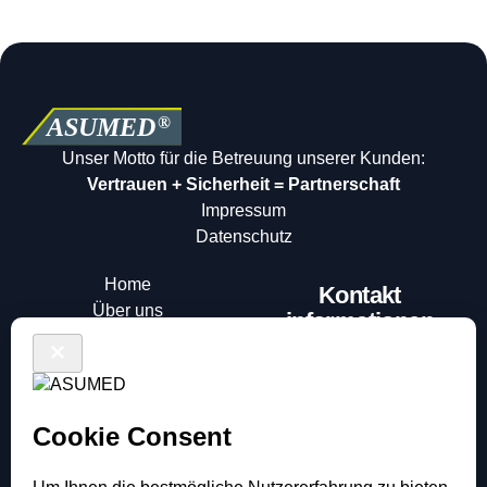
Unser Motto für die Betreuung unserer Kunden:
Vertrauen + Sicherheit = Partnerschaft
Impressum
Datenschutz
Home
Kontakt
Über uns
informationen
Arbeitsschutz
+49 (0)6251/17529-0
Beruf und Karriere
info@asumed.de
Kontakt
Von-Hausen-Strasse
Angebot anfordern
35, 64653 Lorsch
Arbeitsmedizin
Arbeitssicherheit